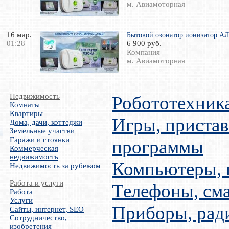
м. Авиамоторная
16 мар.
Бытовой озонатор ионизатор АЛТ
01:28
6 900 руб.
Компания
м. Авиамоторная
Недвижимость
Робототехник
Комнаты
Квартиры
Игры, пристав
Дома, дачи, коттеджи
Земельные участки
Гаражи и стоянки
программы
Коммерческая
недвижимость
Компьютеры,
Недвижимость за рубежом
Работа и услуги
Телефоны, см
Работа
Услуги
Приборы, рад
Сайты, интернет, SEO
Сотрудничество,
изобретения