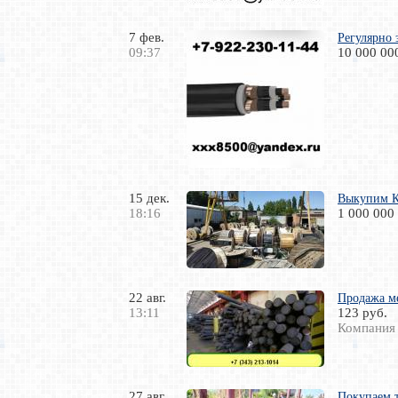
7 фев.
Регулярно 
09:37
10 000 00
15 дек.
Выкупим Ка
18:16
1 000 000
22 авг.
Продажа м
13:11
123 руб.
Компания
27 авг.
Покупаем т