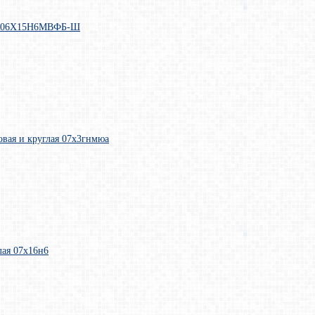
ль 06Х15Н6МВФБ-Ш
овая и круглая 07х3гнмюа
лая 07х16н6