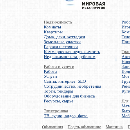
Недвижимость
Роб
Комнаты
Игр
Квартиры
Ком
Дома, дачи, коттеджи
Тел
Земельные участки
При
Гаражи и стоянки
Коммерческая недвижимость
Тра
Недвижимость за рубежом
Авт
Нов
Работа и услуги
Запч
Работа
Вод
Услуги
Мот
Сайты, интернет, SEO
Груз
Сотрудничество, изобретения
Ремо
Торги, тендеры
Куп
Оборудование для бизнеса
Ресурсы, сырье
Для 
Мате
Электроника
Быт
ТВ. аудио, видео, фото
Меб
Объявления
Подать объявление
Магазины