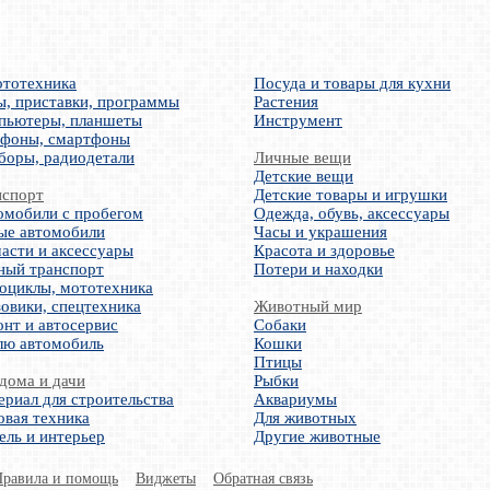
ототехника
Посуда и товары для кухни
ы, приставки, программы
Растения
пьютеры, планшеты
Инструмент
ефоны, смартфоны
боры, радиодетали
Личные вещи
Детские вещи
нспорт
Детские товары и игрушки
омобили с пробегом
Одежда, обувь, аксессуары
ые автомобили
Часы и украшения
асти и аксессуары
Красота и здоровье
ный транспорт
Потери и находки
оциклы, мототехника
овики, спецтехника
Животный мир
нт и автосервис
Собаки
лю автомобиль
Кошки
Птицы
дома и дачи
Рыбки
риал для строительства
Аквариумы
овая техника
Для животных
ель и интерьер
Другие животные
Правила и помощь
Виджеты
Обратная связь