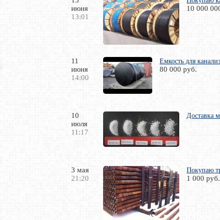
13
Покупаю к
июня
10 000 00
13:01
11
Емкость для канали
июня
80 000 руб.
14:00
10
Доставка м
июля
11:17
3 мая
Покупаю тр
21:20
1 000 руб.