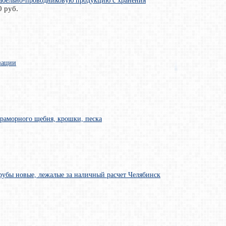
абельно-проводниковую продукцию с хранения
0 руб.
зации
раморного щебня, крошки, песка
убы новые, лежалые за наличный расчет Челябинск