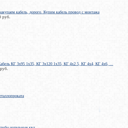
закупаем кабель, дорого. Купим кабель провод с монтажа
0 руб.
бель КГ 3х95 1x35, КГ 3х120 1x35, КГ 4х2.5, КГ 4х4, КГ 4х6, ...
 руб.
еталлопроката
рубы котельные квд