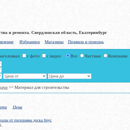
тва и ремонта. Свердловская область, Екатеринбург
явление
Избранное
Магазины
Правила и помощь
 заголовках
с фото
с видео
Все
Частные
Компании
дачи
>> Материал для строительства
ата
Цена
иалы от пилорамы доска брус
б.