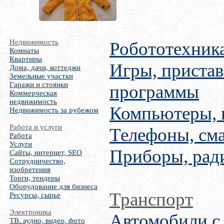
Недвижимость
Робототехник
Комнаты
Квартиры
Игры, пристав
Дома, дачи, коттеджи
Земельные участки
Гаражи и стоянки
программы
Коммерческая
недвижимость
Компьютеры,
Недвижимость за рубежом
Работа и услуги
Телефоны, см
Работа
Услуги
Приборы, рад
Сайты, интернет, SEO
Сотрудничество,
изобретения
Торги, тендеры
Оборудование для бизнеса
Транспорт
Ресурсы, сырье
Электроника
Автомобили с
ТВ. аудио, видео, фото