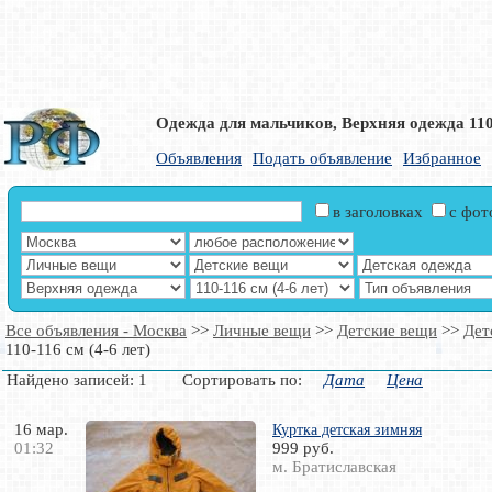
Одежда для мальчиков, Верхняя одежда 110-
Объявления
Подать объявление
Избранное
в заголовках
с фо
Все объявления - Москва
>>
Личные вещи
>>
Детские вещи
>>
Дет
110-116 см (4-6 лет)
Найдено записей: 1 Сортировать по:
Дата
Цена
16 мар.
Куртка детская зимняя
01:32
999 руб.
м. Братиславская