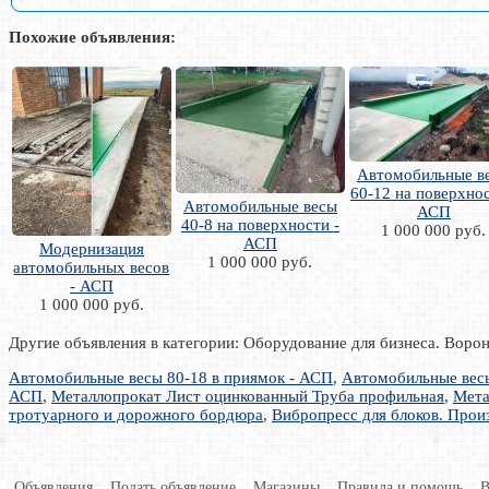
Похожие объявления:
Автомобильные в
60-12 на поверхнос
Автомобильные весы
АСП
40-8 на поверхности -
1 000 000 руб.
АСП
Модернизация
1 000 000 руб.
автомобильных весов
- АСП
1 000 000 руб.
Другие объявления в категории: Оборудование для бизнеса. Ворон
Автомобильные весы 80-18 в приямок - АСП
,
Автомобильные весы
АСП
,
Металлопрокат Лист оцинкованный Труба профильная
,
Мета
тротуарного и дорожного бордюра
,
Вибропресс для блоков. Прои
Объявления
Подать объявление
Магазины
Правила и помощь
В