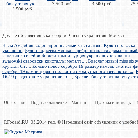
бижутерия ук ...
3 500 руб.
3 500 руб.
25 
3 500 руб.
Другие объявления в категории: Часы и украшения. Москва
Часы Амфибия водонепроницаемые класса люкс
,
Кулон подвеска 
украшени
,
Кулон подвеска мишка серебро позолота адамас новый 
капельное серебро бирюза камни турция украшения ювелирны ...
,
swarovski сваровски кристаллы металл ...
,
Браслет новый miss six
круглый би ...
,
Кольцо новое серебро 19 размер камень аметист фи
серебро 19 камни циркон полностью вокруг много ювелирное ...
,
16-19 раздвижное украшение ю ...
,
Браслет бижутерия на руку стр
...
Объявления
Подать объявление
Магазины
Правила и помощь
В
RFboard.RU: 03.2014 год. © Народный сайт объявлений с удобно