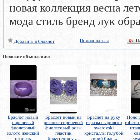
новая коллекция весна лет
мода стиль бренд лук обр
Пожаловаться
П
Добавить в блокнот
Похожие объявления:
Браслет новый
Браслет новый на
Браслет на руку
Пояс 
сиреневый
резинке сиреневый
стразы сваровски
roberto 
фиолетовый
фиолетовый розы
swarovski
итал
золото женский
пластик
кристаллы голубой
св
пластик
бижутерия у ...
синий биж ...
swa