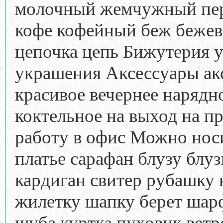
молочный жемчужный пе
кофе кофейный беж бежев
цепочка цепь Бижутерия 
украшения Аксессуары ак
красивое вечернее нарядн
коктельное на выход на п
работу в офис Можно носи
платье сарафан блузу блу
кардиган свитер рубашку
жилетку шапку берет шар
шуба куртка пуховик ветр