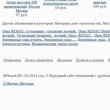
Сетки продаём 290
анионит
ионообменную смолу
наименований, Россия
100 руб.
10 руб.
Москва
97 руб.
Другие объявления в категории: Материал для строительства. Мос
Окна REHAU- остекление, утепление лоджий.
,
Окна REHAU Deligh
лоджий.
,
Остекление балконов , лоджий. Окна -REHAU.
,
Окна REHA
Деревянные окна купить. Деревянные окна ...
,
Деревянные окна - R
Электросчетчика
,
Межкомнатные двери оптом
Объявления
Подать объявление
Магазины
Правила и помощь
В
RFboard.RU: 03.2014 год. © Народный сайт объявлений с удобно