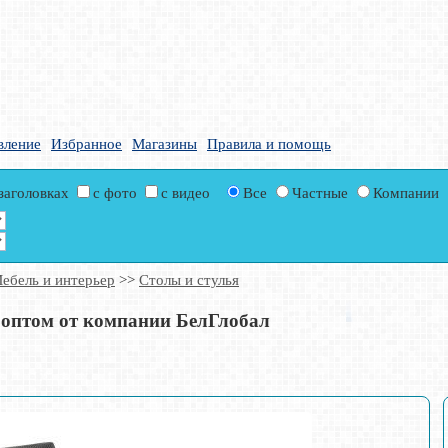
вление
Избранное
Магазины
Правила и помощь
 заголовках
с фото
с видео
Все
Частные
Компании
ебель и интерьер
>>
Столы и стулья
p оптом от компании БелГлобал