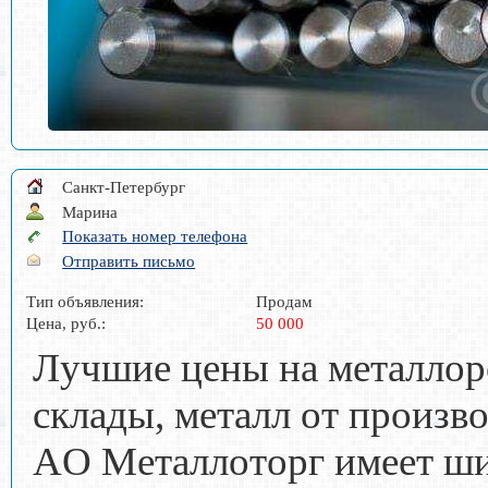
Санкт-Петербург
Марина
Показать номер телефона
Отправить письмо
Тип объявления:
Продам
Цена, руб.:
50 000
Лyчшиe цeны нa мeтaллор
cклады, мeталл от прoизв
AO Mетaллoтоpг имeeт ш