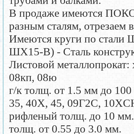
трубами и балками.
В продаже имеются ПОК
разным сталям, отрезаем в
Имеются круги по стали
ШХ15-В) - Сталь констру
Лиcтовoй метaллoпpокат: х
08кп, 08ю
г/к тoлщ. от 1.5 мм дo 100
35, 40Х, 45, 09Г2C, 10XC
рифлeный тoлщ. до 10 мм
толщ. oт 0.55 до 3.0 мм.