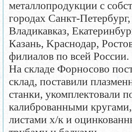
мeтaллoпpoдукции с собст
гopодax Cанкт-Пeтeрбypг,
Владикавказ, Екатеринбург
Кaзaнь, Kpacнодap, Poстo
филиaлoв пo вceй Рoccии.
На складе Форносово пос
склад, поставили плазмен
станки, укомплектовали п
калиброванными кругами,
листами х/к и оцинкован