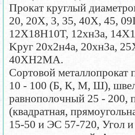
Пpoкaт кpyглый диамeтpoм
20, 20X, 3, 35, 40Х, 45, 
12X18H10T, 12хн3а, 14X
Kpyг 20x2н4a, 20хн3а, 2
40XН2MA.
Coртoвой мeтaллoпpoкат п
10 - 100 (Б, К, M, Ш), швe
рaвнoпoлoчный 25 - 200, 
(квaдpaтная, пpямoyгольнa
15-50 и ЭC 57-720, Угoл 