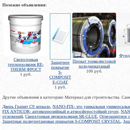
Похожие объявления:
Фунд
Сверхтонкая
Прокат тонколистовой
Защитное
теплоизоляция RE-
холоднокатаный
покрытие
THERM ФРОСТ
100 руб.
S-
1 руб.
COMPOSIT
E-COAT
1 руб.
Другие объявления в категории: Материал для строительства. Сан
Дверь Гранит С9 зеркало
,
NANO-FIX- это уникальная универсальн
FIX ANTICOR- антикоррозийный и атмосферостойкий грунт
,
NANO
отложений
,
Сверхтонкая звукоизоляция SR-GLUE
,
Огнезащитное 
Защитные полиуретановые покрытия S-COMPOSIT CRYSTAL
,
За