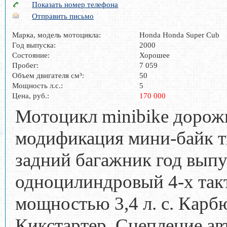
Показать номер телефона
Отправить письмо
Марка, модель мотоцикла:
Honda Honda Super Cub
Год выпуска:
2000
Состояние:
Хорошее
Пробег:
7 059
Объем двигателя см³:
50
Мощность л.с.:
5
Цена, руб.:
170 000
Мотоцикл minibike дорожн
модификация мини-байк т
задний багажник год выпу
одноцилиндровый 4-х такт
мощностью 3,4 л. с. Карб
Кикстартер, Сцепление ав