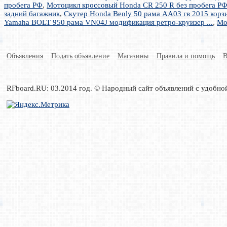
пробега РФ
,
Мотоцикл кроссовый Honda CR 250 R без пробега Р
задний багажник
,
Скутер Honda Benly 50 рама AA03 гв 2015 корз
Yamaha BOLT 950 рама VN04J модификация ретро-круизер ...
,
Мо
Объявления
Подать объявление
Магазины
Правила и помощь
В
RFboard.RU: 03.2014 год. © Народный сайт объявлений с удобно