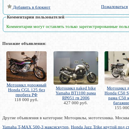
Пожаловаться
Добавить в блокнот
Комментарии пользователей
Комментарии могут оставлять только зарегистрированные поль
Похожие объявления:
Мотоцикл дорожный
Мотоцикл naked bike
Мотоцикл 
Honda CGL 125 без
Yamaha BT1100 рама
Honda C50 S
пробега РФ
RP051 гв 2006
рама C50 к
118 000 руб.
427 000 руб.
багажник
155 000
Другие объявления в категории: Мотоциклы, мототехника. Москв
Yamaha T-MAX 500-3 максискутер
,
Honda Jazz Trike крутой под