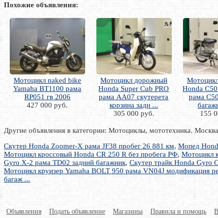
Похожие объявления:
Мотоцикл naked bike
Мотоцикл дорожный
Мотоцик
Yamaha BT1100 рама
Honda Super Cub PRO
Honda C50
RP051 гв 2006
рама AA07 скутерета
рама C50
427 000 руб.
корзина задн ...
багажн
305 000 руб.
155 0
Другие объявления в категории: Мотоциклы, мототехника. Москв
Скутер Honda Zoomer-X рама JF38 пробег 26 881 км
,
Мопед Honda
Мотоцикл кроссовый Honda CR 250 R без пробега РФ
,
Мотоцикл к
Gyro X-2 рама TD02 задний багажник
,
Скутер трайк Honda Gyro 
Мотоцикл круизер Yamaha BOLT 950 рама VN04J модификация рет
багаж ...
Объявления
Подать объявление
Магазины
Правила и помощь
В