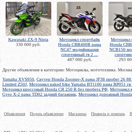
Kawasaki ZX-9 Ninja
Мотоцикл спортбайк
Мотоцикл 
330 000 руб.
Honda CBR400R рама
Honda CBR
NC47 модификация
NCB150 мо
спортивный гв 2 ...
спортивн
487 000 руб.
293 00
Другие объявления в категории: Мотоциклы, мототехника. Москв
Yamaha XVS950
,
Скутер Honda Zoomer-X рама JF38 пробег 26 88
Limited Z50J
,
Мотоцикл naked bike Yamaha BT1100 рама RP051 гв
Мотоцикл кроссовый Honda CR 250 R без пробега РФ
,
Мотоцикл к
Gyro X-2 рама TD02 задний багажник
,
Мотоцикл дорожный Honda C
Объявления
Подать объявление
Магазины
Правила и помощь
В