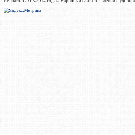
RFboard.RU: 03.2014 год. © Народный сайт объявлений с удобно