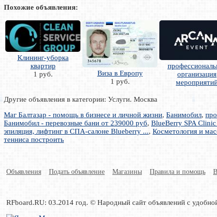
Похожие объявления:
Клининг-уборка
квартир
профессиональ
Виза в Европу
1 руб.
организация
1 руб.
мероприяти
Другие объявления в категории: Услуги. Москва
Мaг Балтазар - помощь в бизнесе и личной жизни
,
Банимобил
,
про
Банимобил - перевозные бани от 239000 руб
,
BlueBerry SPA Clinic
эпиляция, лифтинг в СПА-салоне Blueberry ...
,
Косметология и масс
тенниса построить
Объявления
Подать объявление
Магазины
Правила и помощь
В
RFboard.RU: 03.2014 год. © Народный сайт объявлений с удобно