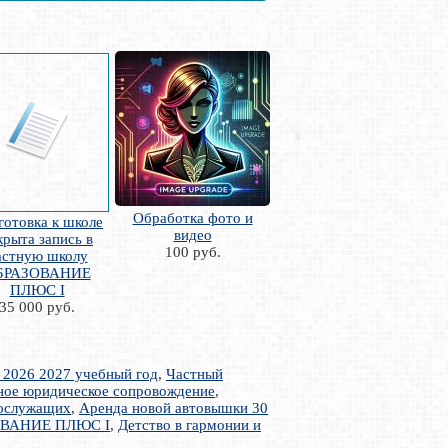
Обработка фото и
готовка к школе
видео
крыта запись в
100 руб.
астную школу
БРАЗОВАНИЕ
ПЛЮС I
35 000 руб.
 2026 2027 учебный год
,
Частный
лное юридическое сопровождение
,
нослужащих
,
Аренда новой автовышки 30
АЗОВАНИЕ ПЛЮС I
,
Детство в гармонии и