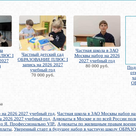
ла
Частная школа в ЗАО
Частный детский сад
ЛЮС I
Москвы набор на 2026
ОБРАЗОВАНИЕ ПЛЮС I
 2027
2027 учебный год
запись на 2026 2027
д
80 000 руб.
Под
учебный год
от
70 000 руб.
ч
О
ва
на 2026 2027 учебный год
,
Частная школа в ЗАО Москвы набор на
 2026 2027 учебный год
,
Адвокаты в Москве и по всей России по
о Я. Профессионально VIP.
,
Адвокаты по жилищным правам воен
оплаты
,
Уверенный старт в будущее набор в частную школу ОБР
I