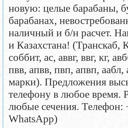
новую: целые барабаны, б
барабанах, невостребова
наличный и б/н расчет. Н
и Казахстана! (Транскаб,
соббит, ас, аввг, ввг, кг, а
пвв, апвв, пвп, апвп, аабл,
марки). Предложения высы
телефону в любое время.
любые сечения. Телефон: +
WhatsApp)