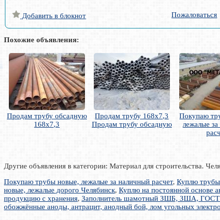
Пожаловаться
Добавить в блокнот
Похожие объявления:
Продам трубу обсадную
Продам трубу 168х7,3
Покупаю тр
168х7,3
Продам трубу обсадную
лежалые за
рас
Другие объявления в категории: Материал для строительства. Чел
Покупаю трубы новые, лежалые за наличный расчет
,
Куплю трубы
новые, лежалые дорого Челябинск
,
Куплю на постоянной основе ан
продукцию с хранения
,
Заполнитель шамотный ЗШБ, ЗША, ГОСТ
обожжённые аноды, антрацит, анодный бой, лом угольных электрод