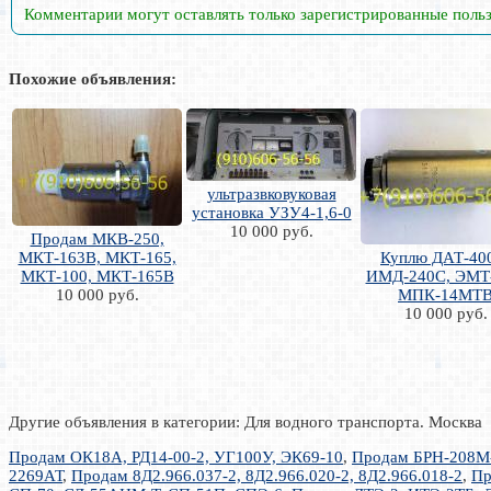
Комментарии могут оставлять только зарегистрированные поль
Похожие объявления:
ультразвковуковая
установка УЗУ4-1,6-0
10 000 руб.
Продам МКВ-250,
МКТ-163В, МКТ-165,
Куплю ДАТ-40
МКТ-100, МКТ-165В
ИМД-240С, ЭМТ-
10 000 руб.
МПК-14МТ
10 000 руб.
Другие объявления в категории: Для водного транспорта. Москва
Продам ОК18А, РД14-00-2, УГ100У, ЭК69-10
,
Продам БРН-208М-
2269АТ
,
Продам 8Д2.966.037-2, 8Д2.966.020-2, 8Д2.966.018-2
,
Пр