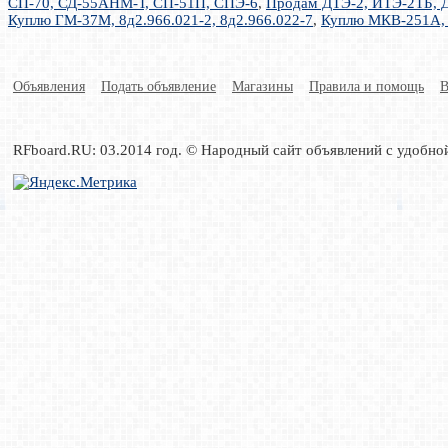
СП-70, СД-55АНМ-Т, СП-51П, СПЭ-6
,
Продам ДТЭ-2, ИТЭ-2ТБ, Д
Куплю ГМ-37М, 8д2.966.021-2, 8д2.966.022-7
,
Куплю МКВ-251А, 
Объявления
Подать объявление
Магазины
Правила и помощь
В
RFboard.RU: 03.2014 год. © Народный сайт объявлений с удобно