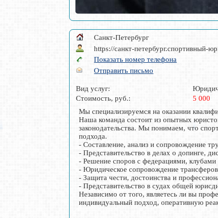
Санкт-Петербург
https://санкт-петербург.спортивный-ю
Показать номер телефона
Отправить письмо
Вид услуг:
Юридич
Стоимость, руб.:
5 000
Мы специализируемся на оказании квалиф
Наша команда состоит из опытных юристов
законодательства. Мы понимаем, что спор
подхода.
- Составление, анализ и сопровождение тр
- Представительство в делах о допинге, д
- Решение споров с федерациями, клубами
- Юридическое сопровождение трансферов
- Защита чести, достоинства и профессио
- Представительство в судах общей юрис
Независимо от того, являетесь ли вы пр
индивидуальный подход, оперативную реа