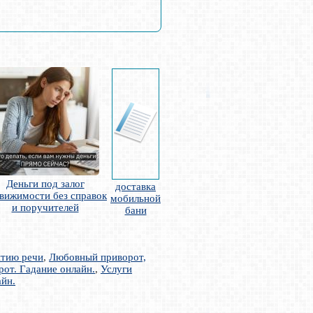
Деньги под залог
доставка
вижимости без справок
мобильной
и поручителей
бани
итию речи
,
Любовный приворот,
от. Гадание онлайн.
,
Услуги
йн.