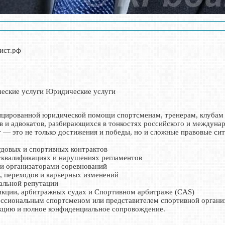
рист.рф
еские услуги Юридические услуги
ицированной юридической помощи спортсменам, тренерам, клубам
 и адвокатов, разбирающихся в тонкостях российского и междуна
т — это не только достижения и победы, но и сложные правовые с
удовых и спортивных контрактов
исквалификациях и нарушениях регламентов
 и организаторами соревнований
, переходов и карьерных изменений
нальной репутации
дикции, арбитражных судах и Спортивном арбитраже (CAS)
офессиональным спортсменом или представителем спортивной орга
кцию и полное конфиденциальное сопровождение.