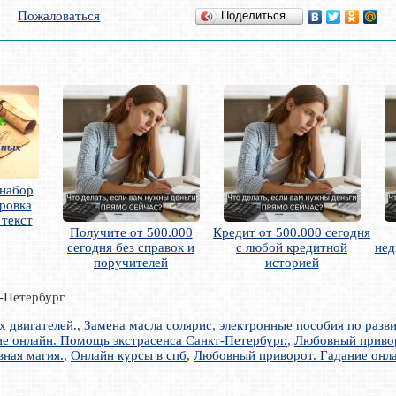
Пожаловаться
Поделиться…
 набор
ровка
 текст
Получите от 500.000
Кредит от 500.000 сегодня
сегодня без справок и
с любой кредитной
нед
поручителей
историей
т-Петербург
х двигателей.
,
Замена масла солярис
,
электронные пособия по разв
е онлайн. Помощь экстрасенса Санкт-Петербург.
,
Любовный привор
вная магия.
,
Онлайн курсы в спб
,
Любовный приворот. Гадание онла