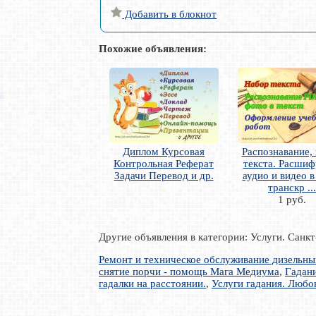
Добавить в блокнот
Похожие объявления:
Диплом Курсовая
Распознавание,
Контрольная Реферат
текста. Расшиф
Задачи Перевод и др.
аудио и видео в
транскр ...
1 руб.
Другие объявления в категории: Услуги. Санк
Ремонт и техническое обслуживание дизельны
снятие порчи - помощь Мага Медиума
,
Гадани
гадалки на расстоянии.
,
Услуги гадания. Любо