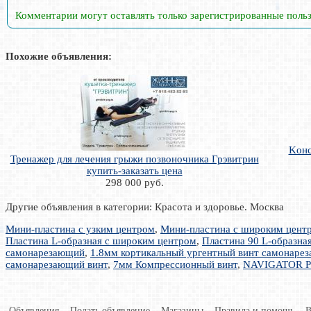
Комментарии могут оставлять только зарегистрированные поль
Похожие объявления:
Koнс
Тренажер для лечения грыжи позвоночника Грэвитрин
купить-заказать цена
298 000 руб.
Другие объявления в категории: Красота и здоровье. Москва
Мини-пластина с узким центром
,
Мини-пластина с широким цент
Пластина L-образная с широким центром
,
Пластина 90 L-образна
самонарезающий
,
1.8мм кортикальный ургентный винт самонаре
самонарезающий винт
,
7мм Компрессионный винт
,
NAVIGATOR Ре
Объявления
Подать объявление
Магазины
Правила и помощь
В