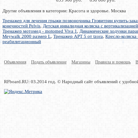
Другие объявления в категории: Красота и здоровье. Москва
Тренажер для лечения грыжи позвоночника Грэвитрин купить-зака
конечностей Pelvis
,
Детская инвалидная коляска с вертикализацией
Тренажер мотомед - motomed Viva 1
,
Динамические ходунки пара
Meywalk 2000 размер L
,
Тренажер APT 5 от tzora
,
Кресло-коляска
реабилитационный
Объявления
Подать объявление
Магазины
Правила и помощь
В
RFboard.RU: 03.2014 год. © Народный сайт объявлений с удобно