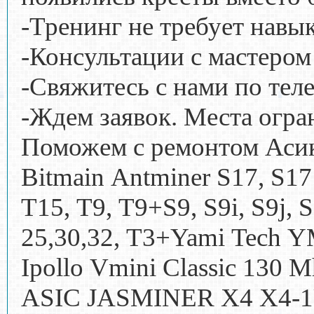
-Тренинг не требует навы
-Консультации с мастером
-Свяжитесь с нами по тел
-Ждем заявок. Места огр
Поможем с ремонтом Асик
Bitmain Antminer S17, S17
T15, T9, T9+S9, S9i, S9j, S
25,30,32, T3+Yami Tech 
Ipollo Vmini Classic 130 
ASIC JASMINER X4 X4-1