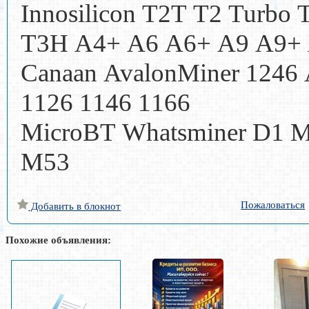
Innosilicon T2T T2 Turbo
T3H A4+ A6 A6+ A9 A9+
Canaan AvalonMiner 1246
1126 1146 1166
МiсrоВТ Whatsminer D1 
M53
Пожаловаться
Добавить в блокнот
Похожие объявления: