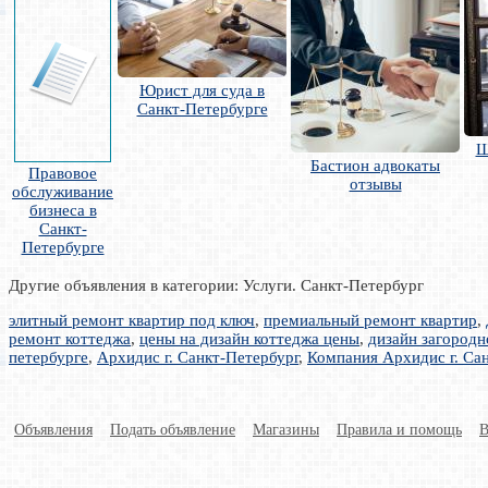
Юрист для суда в
Санкт-Петербурге
Ш
Бастион адвокаты
Правовое
отзывы
обслуживание
бизнеса в
Санкт-
Петербурге
Другие объявления в категории: Услуги. Санкт-Петербург
элитный ремонт квартир под ключ
,
премиальный ремонт квартир
,
ремонт коттеджа
,
цены на дизайн коттеджа цены
,
дизайн загородн
петербурге
,
Архидис г. Санкт-Петербург
,
Компания Архидис г. Са
Объявления
Подать объявление
Магазины
Правила и помощь
В