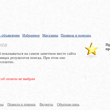
 объявление
Избранное
Магазины
Правила и помощь
2058
Пр
пр
й показываться на самом заметном месте сайта
ицах результатов поиска. При этом оно
есплатно.
соб оплаты не выбран
ны
Правила и помощь
Виджеты
Обратная связь