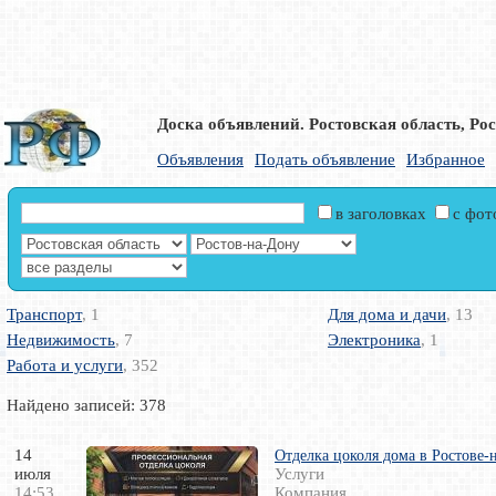
Доска объявлений. Ростовская область, Ро
Объявления
Подать объявление
Избранное
в заголовках
с фо
Транспорт
, 1
Для дома и дачи
, 13
Недвижимость
, 7
Электроника
, 1
Работа и услуги
, 352
Найдено записей: 378
14
Отделка цоколя дома в Ростове-
июля
Услуги
14:53
Компания