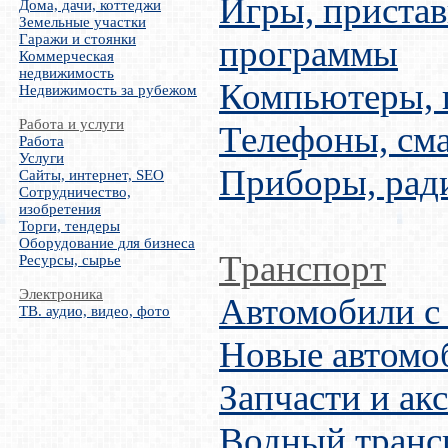
Игры, пристав
Дома, дачи, коттеджи
Земельные участки
Гаражи и стоянки
программы
Коммерческая
недвижимость
Компьютеры,
Недвижимость за рубежом
Работа и услуги
Телефоны, см
Работа
Услуги
Приборы, рад
Сайты, интернет, SEO
Сотрудничество,
изобретения
Торги, тендеры
Оборудование для бизнеса
Транспорт
Ресурсы, сырье
Электроника
Автомобили с
ТВ. аудио, видео, фото
Новые автомо
Запчасти и ак
Водный транс