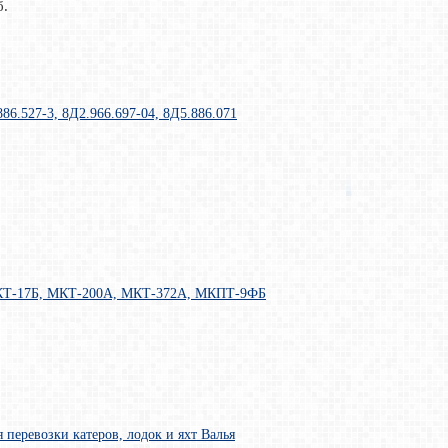
б.
86.527-3, 8Д2.966.697-04, 8Д5.886.071
КТ-17Б, МКТ-200А, МКТ-372А, МКПТ-9ФБ
 перевозки катеров, лодок и яхт Валья