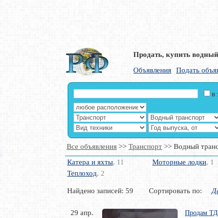
Продать, купить водный 
Объявления
Подать объя
в
Все объявления
>>
Транспорт
>> Водный тран
Катера и яхты
, 11
Моторные лодки
, 1
Теплоход
, 2
Найдено записей: 59 Сортировать по:
Д
29 апр.
Продам ТД