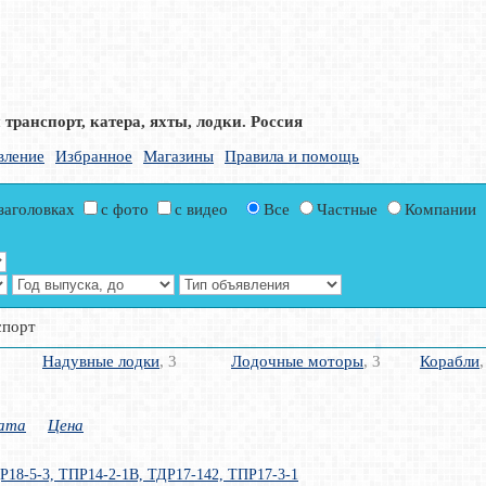
транспорт, катера, яхты, лодки. Россия
вление
Избранное
Магазины
Правила и помощь
 заголовках
с фото
с видео
Все
Частные
Компании
спорт
Надувные лодки
, 3
Лодочные моторы
, 3
Корабли
,
ата
Цена
Р18-5-3, ТПР14-2-1В, ТДР17-142, ТПР17-3-1