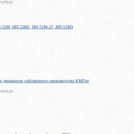
ербург
-52М, НП-52М2, НП-52М-2Т, НП-52М3
е движители собственного производства KMZjet
ербург