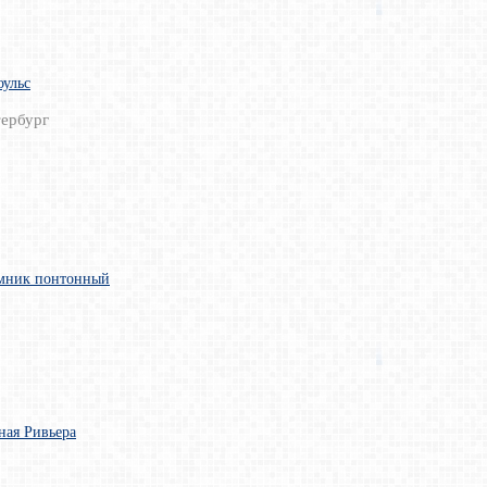
оульс
ербург
мник понтонный
ная Ривьера