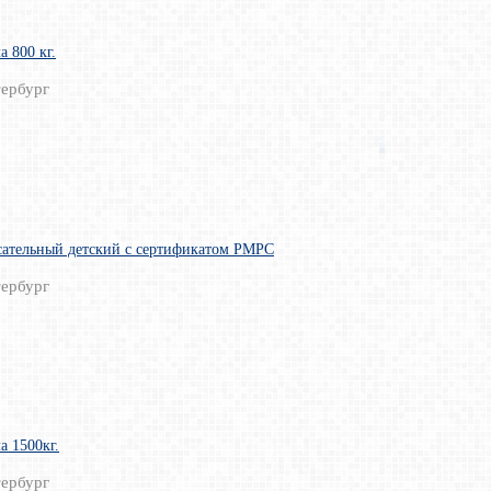
а 800 кг.
ербург
сательный детский с сертификатом РМРС
ербург
а 1500кг.
ербург