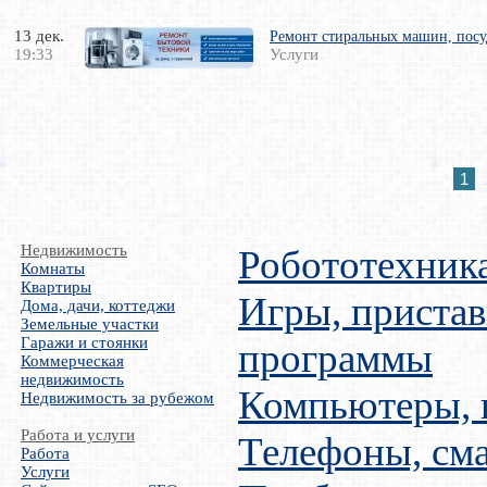
13 дек.
Ремонт стиральных машин, посу
19:33
Услуги
1
Недвижимость
Робототехник
Комнаты
Квартиры
Игры, пристав
Дома, дачи, коттеджи
Земельные участки
Гаражи и стоянки
программы
Коммерческая
недвижимость
Компьютеры,
Недвижимость за рубежом
Работа и услуги
Телефоны, см
Работа
Услуги