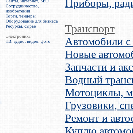
Приборы, рад
Сайты, интернет, SEO
Сотрудничество,
изобретения
Торги, тендеры
Оборудование для бизнеса
Транспорт
Ресурсы, сырье
Электроника
Автомобили с
ТВ. аудио, видео, фото
Новые автомо
Запчасти и ак
Водный транс
Мотоциклы, м
Грузовики, сп
Ремонт и авто
Куплю автомо