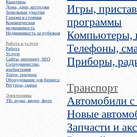
Квартиры
Игры, пристав
Дома, дачи, коттеджи
Земельные участки
Гаражи и стоянки
программы
Коммерческая
недвижимость
Компьютеры,
Недвижимость за рубежом
Работа и услуги
Телефоны, см
Работа
Услуги
Приборы, рад
Сайты, интернет, SEO
Сотрудничество,
изобретения
Торги, тендеры
Оборудование для бизнеса
Транспорт
Ресурсы, сырье
Электроника
Автомобили с
ТВ. аудио, видео, фото
Новые автомо
Запчасти и ак