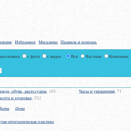
вление
Избранное
Магазины
Правила и помощь
 заголовках
с фото
с видео
Все
Частные
Компании
ежда, обувь, аксессуары
, 165
Часы и украшения
, 71
асота и здоровье
, 552
Дата
Цена
тая ортогнатическая пластина