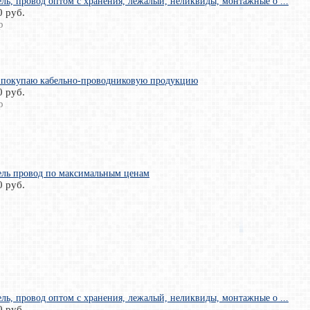
ль, провод оптом с хранения, лежалый, неликвиды, монтажные о ...
0 руб.
р
 покупаю кабельно-проводниковую продукцию
0 руб.
р
eль провод по максимальным ценам
0 руб.
ль, провод оптом с хранения, лежалый, неликвиды, монтажные о ...
0 руб.