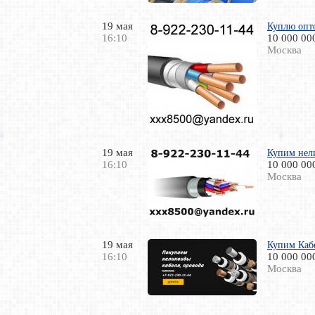
19 мая
Куплю опто
16:10
10 000 00
Москва
19 мая
Купим нел
16:10
10 000 00
Москва
19 мая
Купим Кабе
16:10
10 000 00
Москва