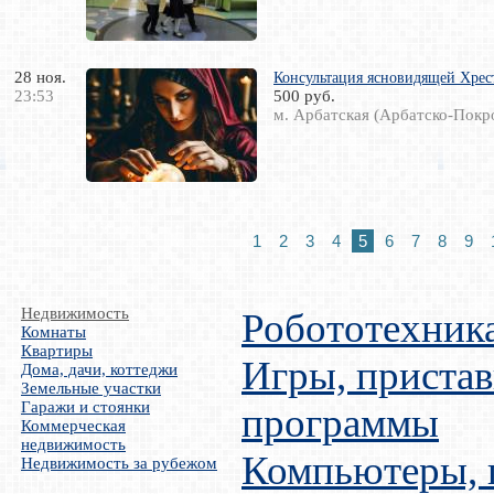
28 ноя.
Консультация ясновидящей Хре
23:53
500 руб.
м. Арбатская (Арбатско-Покр
1
2
3
4
5
6
7
8
9
Недвижимость
Робототехник
Комнаты
Квартиры
Игры, пристав
Дома, дачи, коттеджи
Земельные участки
Гаражи и стоянки
программы
Коммерческая
недвижимость
Компьютеры,
Недвижимость за рубежом