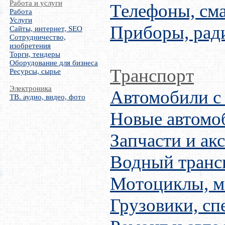
Работа и услуги
Телефоны, см
Работа
Услуги
Приборы, рад
Сайты, интернет, SEO
Сотрудничество,
изобретения
Торги, тендеры
Оборудование для бизнеса
Транспорт
Ресурсы, сырье
Электроника
Автомобили с
ТВ. аудио, видео, фото
Новые автомо
Запчасти и ак
Водный транс
Мотоциклы, м
Грузовики, сп