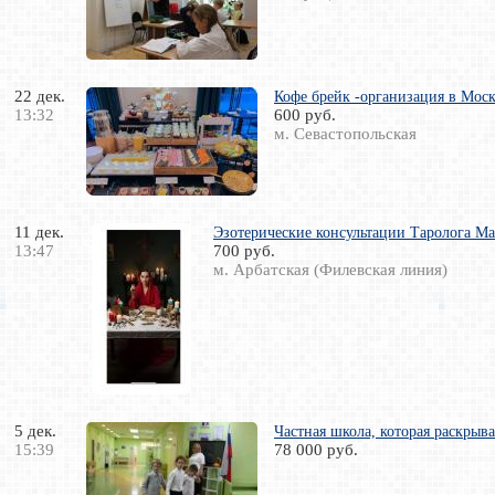
22 дек.
Кофе брейк -организация в Моск
13:32
600 руб.
м. Севастопольская
11 дек.
Эзотерические консультации Таролога М
13:47
700 руб.
м. Арбатская (Филевская линия)
5 дек.
Частная школа, которая раскр
15:39
78 000 руб.