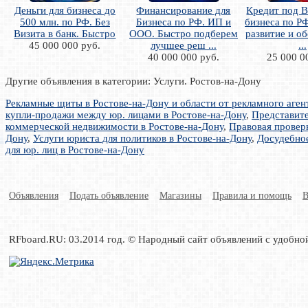
Деньги для бизнеса до
Финансирование для
Кредит под 
500 млн. по РФ. Без
Бизнеса по РФ. ИП и
бизнеса по РФ
Визита в банк. Быстро
ООО. Быстро подберем
развитие и о
45 000 000 руб.
лучшее реш ...
...
40 000 000 руб.
25 000 0
Другие объявления в категории: Услуги. Ростов-на-Дону
Рекламные щиты в Ростове-на-Дону и области от рекламного аген
купли-продажи между юр. лицами в Ростове-на-Дону
,
Представите
коммерческой недвижимости в Ростове-на-Дону
,
Правовая проверк
Дону
,
Услуги юриста для политиков в Ростове-на-Дону
,
Досудебное
для юр. лиц в Ростове-на-Дону
Объявления
Подать объявление
Магазины
Правила и помощь
В
RFboard.RU: 03.2014 год. © Народный сайт объявлений с удобно