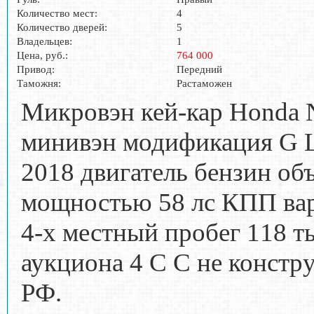
Количество мест:
4
Количество дверей:
5
Владельцев:
1
Цена, руб.:
764 000
Привод:
Передний
Таможня:
Растаможен
Микровэн кей-кар Honda N
минивэн модификация G L
2018 двигатель бензин объ
мощностью 58 лс КПП вар
4-х местный пробег 118 т
аукциона 4 C C не констру
РФ.