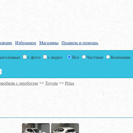
вление
Избранное
Магазины
Правила и помощь
 заголовках
с фото
с видео
Все
Частные
Компании
мобили с пробегом
>>
Toyota
>>
Prius