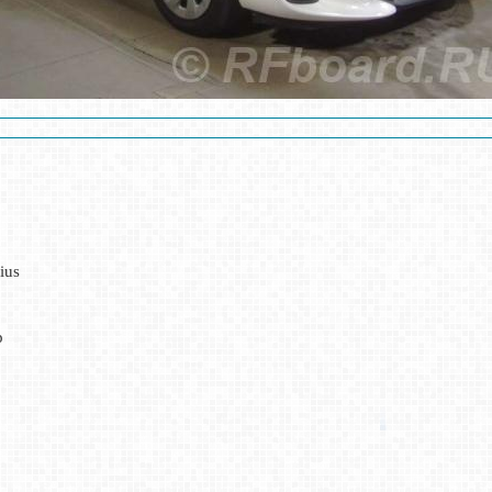
ius
р
е