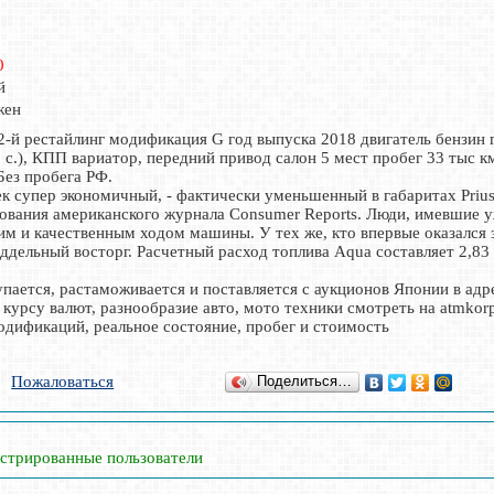
0
й
жен
2-й рестайлинг модификация G год выпуска 2018 двигатель бензин
. с.), КПП вариатор, передний привод салон 5 мест пробег 33 тыс 
 Без пробега РФ.
 супер экономичный, - фактически уменьшенный в габаритах Prius 
дования американского журнала Consumer Reports. Люди, имевшие 
м и качественным ходом машины. У тех же, кто впервые оказался 
дельный восторг. Расчетный расход топлива Aqua составляет 2,83 л
пается, растаможивается и поставляется с аукционов Японии в адр
курсу валют, разнообразие авто, мото техники смотреть на atmko
одификаций, реальное состояние, пробег и стоимость
Пожаловаться
Поделиться…
истрированные пользователи