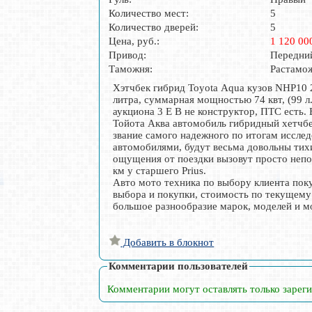
Количество мест:
5
Количество дверей:
5
Цена, руб.:
1 120 00
Привод:
Передни
Таможня:
Растамо
Хэтчбек гибрид Toyota Aqua кузов NHP10 
литра, суммарная мощностью 74 квт, (99 л
аукциона 3 E B не конструктор, ПТС есть.
Тойота Аква автомобиль гибридный хетчбек
звание самого надежного по итогам иссле
автомобилями, будут весьма довольны тихи
ощущения от поездки вызовут просто непод
км у старшего Prius.
Авто мото техника по выбору клиента поку
выбора и покупки, стоимость по текущему 
большое разнообразие марок, моделей и м
Добавить в блокнот
Комментарии пользователей
Комментарии могут оставлять только зарег