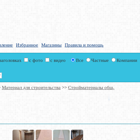
вление
Избранное
Магазины
Правила и помощь
 заголовках
с фото
с видео
Все
Частные
Компании
>
Материал для строительства
>>
Стройматериалы общ.