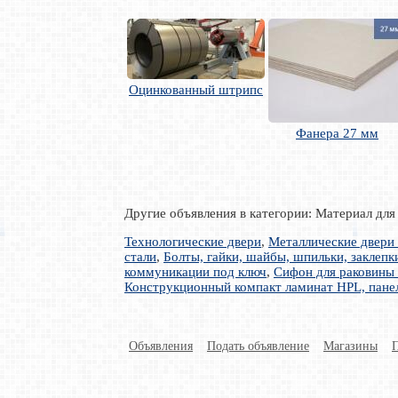
Оцинкованный штрипс
Фанера 27 мм
Другие объявления в категории: Материал для
Технологические двери
,
Металлические двери 
стали
,
Болты, гайки, шайбы, шпильки, заклепк
коммуникации под ключ
,
Сифон для раковины
Конструкционный компакт ламинат HPL, пан
Объявления
Подать объявление
Магазины