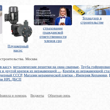
Технадзор в
строительстве
страхование
гражданской
ответственности
членов сро
Плунжерный
насос
 строительства. Москва
в кассу
,
металлические решетки на окна сварные
,
Труба гофрирова
и и другой крепеж из нержавеющей ...
,
Крепёж из нержавеющей ста
 черный СССР
,
Магазин керамической плитки - Империя Керамики
,
ели HPL ДБСП
Правила и помощь
Виджеты
Обратная связь