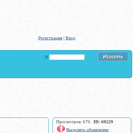
Регистрация
|
Вход
N
Просмотров: 679.
ID: 69229
Выделить объявление