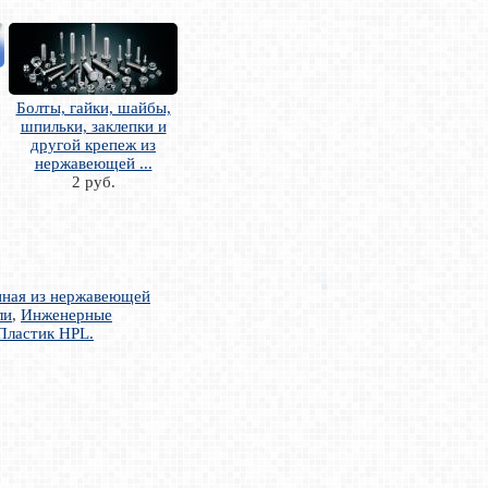
Болты, гайки, шайбы,
шпильки, заклепки и
другой крепеж из
нержавеющей ...
2 руб.
нная из нержавеющей
ли
,
Инженерные
Пластик HPL.