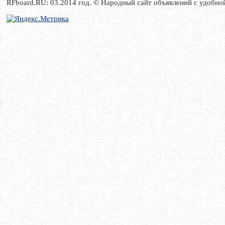
RFboard.RU: 03.2014 год. © Народный сайт объявлений с удобно