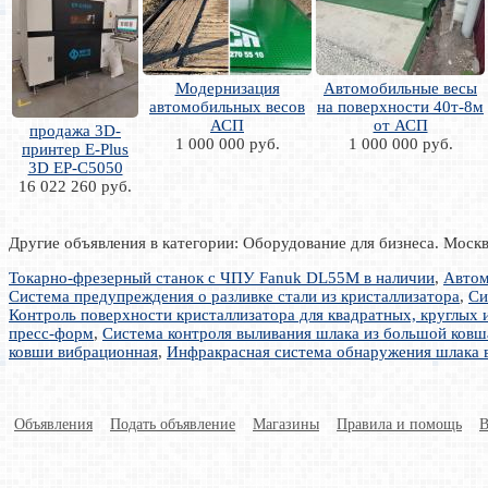
Модернизация
Автомобильные весы
автомобильных весов
на поверхности 40т-8м
АСП
от АСП
продажа 3D-
1 000 000 руб.
1 000 000 руб.
принтер E-Plus
3D EP-C5050
16 022 260 руб.
Другие объявления в категории: Оборудование для бизнеса. Моск
Токарно-фрезерный станок с ЧПУ Fanuk DL55M в наличии
,
Автом
Система предупреждения о разливке стали из кристаллизатора
,
Си
Контроль поверхности кристаллизатора для квадратных, круглых и
пресс-форм
,
Система контроля выливания шлака из большой ковша
ковши вибрационная
,
Инфракрасная система обнаружения шлака 
Объявления
Подать объявление
Магазины
Правила и помощь
В