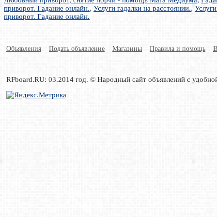
Любовный приворот, снятие порчи - помощь Мага Медиума
,
Гада
приворот. Гадание онлайн.
,
Услуги гадалки на расстоянии.
,
Услуги
приворот. Гадание онлайн.
Объявления
Подать объявление
Магазины
Правила и помощь
В
RFboard.RU: 03.2014 год. © Народный сайт объявлений с удобно