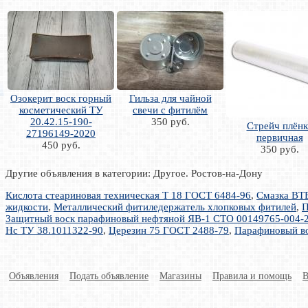
Озокерит воск горный
Гильза для чайной
косметический ТУ
свечи с фитилём
20.42.15-190-
350 руб.
Стрейч плёнк
27196149-2020
первичная
450 руб.
350 руб.
Другие объявления в категории: Другое. Ростов-на-Дону
Кислота стеариновая техническая Т 18 ГОСТ 6484-96
,
Смазка ВТВ
жидкости
,
Металлический фитиледержатель хлопковых фитилей
,
П
Защитный воск парафиновый нефтяной ЯВ-1 СТО 00149765-004-
Нс ТУ 38.1011322-90
,
Церезин 75 ГОСТ 2488-79
,
Парафиновый во
Объявления
Подать объявление
Магазины
Правила и помощь
В