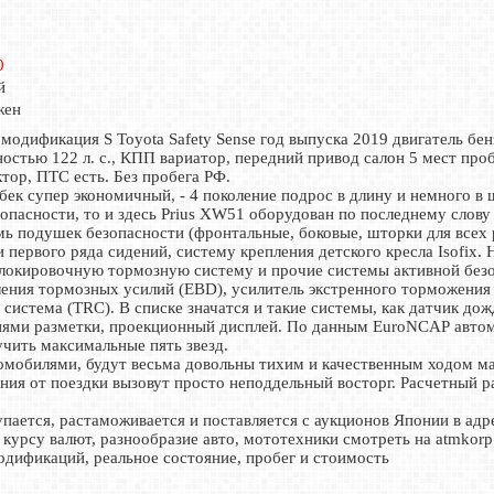
0
й
жен
модификация S Toyota Safety Sense год выпуска 2019 двигатель бе
стью 122 л. с., КПП вариатор, передний привод салон 5 мест проб
тор, ПТС есть. Без пробега РФ.
ек супер экономичный, - 4 поколение подрос в длину и немного в 
пасности, то и здесь Prius XW51 оборудован по последнему слову 
мь подушек безопасности (фронтальные, боковые, шторки для всех 
 первого ряда сидений, систему крепления детского кресла Isofix.
блокировочную тормозную систему и прочие системы активной без
ления тормозных усилий (EBD), усилитель экстренного торможения
истема (TRC). В списке значатся и такие системы, как датчик дожд
ниями разметки, проекционный дисплей. По данным EuroNCAP авто
учить максимальные пять звезд.
мобилями, будут весьма довольны тихим и качественным ходом ма
ния от поездки вызовут просто неподдельный восторг. Расчетный ра
пается, растаможивается и поставляется с аукционов Японии в адр
 курсу валют, разнообразие авто, мототехники смотреть на atmkor
одификаций, реальное состояние, пробег и стоимость