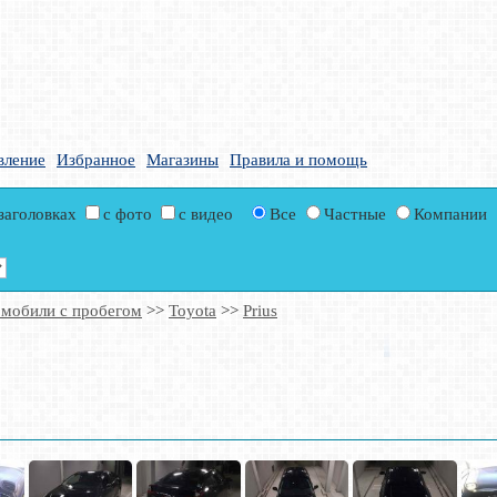
вление
Избранное
Магазины
Правила и помощь
 заголовках
с фото
с видео
Все
Частные
Компании
мобили с пробегом
>>
Toyota
>>
Prius