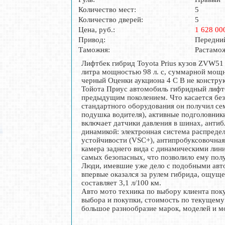
Количество мест:
5
Количество дверей:
5
Цена, руб.:
1 628 00
Привод:
Передни
Таможня:
Растамо
Лифтбек гибрид Toyota Prius кузов ZVW51 
литра мощностью 98 л. с, суммарной мощно
черный Оценки аукциона 4 C B не конструк
Тойота Приус автомобиль гибридный лифтб
предыдущим поколением. Что касается безо
стандартного оборудования он получил се
подушка водителя), активные подголовники
включает датчики давления в шинах, анти
динамикой: электронная система распреде
устойчивости (VSC+), антипробуксовочная с
камера заднего вида с динамическими ли
самых безопасных, что позволило ему пол
Люди, имевшие уже дело с подобными авто
впервые оказался за рулем гибрида, ощуще
составляет 3,1 л/100 км.
Авто мото техника по выбору клиента поку
выбора и покупки, стоимость по текущему
большое разнообразие марок, моделей и м