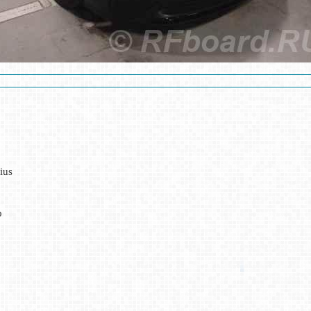
ius
р
е