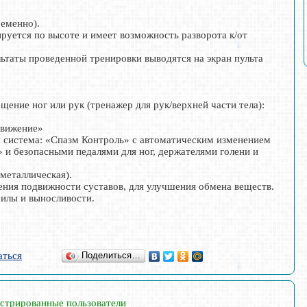
ременно).
ируется по высоте и имеет возможность разворота к/от
ьтаты проведенной тренировки выводятся на экран пульта
щение ног или рук (тренажер для рук/верхней части тела):
движение»
я система: «Спазм Контроль» с автоматическим изменением
 и безопасными педалями для ног, держателями голени и
 металлическая).
ения подвижности суставов, для улучшения обмена веществ.
илы и выносливости.
аться
Поделиться…
истрированные пользователи