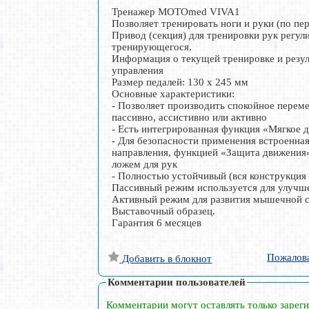
Тренажер MOTOmed VIVA1
Позволяет тренировать ноги и руки (по пе
Привод (секция) для тренировки рук регул
тренирующегося.
Информация о текущей тренировке и резул
управления
Размер педалей: 130 х 245 мм
Основные характеристики:
- Позволяет производить спокойное переме
пассивно, ассистивно или активно
- Есть интегрированная функция «Мягкое 
- Для безопасности применения встроенна
направления, функцией «Защита движения»
ложем для рук
- Полностью устойчивый (вся конструкция
Пассивный режим используется для улучш
Активный режим для развития мышечной с
Выставочный образец.
Гарантия 6 месяцев
Пожалов
Добавить в блокнот
Комментарии пользователей
Комментарии могут оставлять только зарег