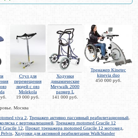
Тренажер Kinetec
kinevia duo
ля
Стул для
Ходунки
450 000 руб.
ения
перемещения
динамические
овз
людей с овз
Meywalk 2000
lda
Molekola
размер L
уб.
19 000 руб.
141 000 руб.
оровье. Москва
tomed viva 2
,
Тренажер активно пассивный реабилитационный
,
коляска с вертикализацией
,
Тренажер motomed Gracile 12
 Gracile 12
,
Прокат тренажера motomed Gracile 12 мотомед
,
Pelvis
,
Ходунки для активной реабилитации WalkStander