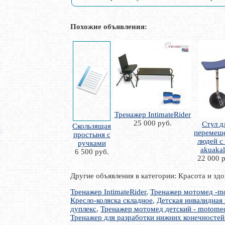
Похожие объявления:
Тренажер IntimateRider
25 000 руб.
Стул д
Скользящая
перемещ
простыня с
людей с 
ручками
akuaka
6 500 руб.
22 000 р
Другие объявления в категории: Красота и зд
Тренажер IntimateRider
,
Тренажер мотомед -mo
Кресло-коляска складное
,
Детская инвалидная 
дуплекс
,
Тренажер мотомед детский - motomed
Тренажер для разработки нижних конечностей 