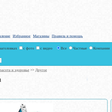
вление
Избранное
Магазины
Правила и помощь
 заголовках
с фото
с видео
Все
Частные
Компании
расота и здоровье
>>
Другое
1