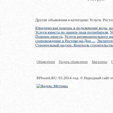
Другие объявления в категории: Услуги. Рост
Юридическая помощь в подключение воды, кана
Услуги юриста по защите прав потребителя
,
У
Помощь юриста
,
Услуги антимонопольного юр
сопровождение в Ростове-на-Дон ...
,
Эксперти
Строительный надзор. Контроль строительств
Объявления
Подать объявление
Магазины
RFboard.RU: 03.2014 год. © Народный сайт о