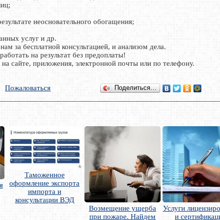
лиц;
результате неосновательного обогащения;
занных услуг и др.
нам за бесплатной консультацией, и анализом дела.
аботать на результат без предоплаты!
на сайте, приложения, электронной почты или по телефону.
Пожаловаться
Поделиться…
Таможенное
оформление экспорта
я
импорта и
консультации ВЭД
Возмещение ущерба
Услуги лицензир
при пожаре. Найдем
и сертификац