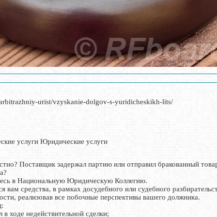
arbitrazhniy-urist/vzyskanie-dolgov-s-yuridicheskikh-lits/
ские услуги Юридические услуги
стно? Поставщик задержал партию или отправил бракованный това
а?
йтесь в Национальную Юридическую Коллегию.
 вам средства, в рамках досудебного или судебного разбирательс
мости, реализовав все побочные перспективы вашего должника.
ц:
л в ходе недействительной сделки;