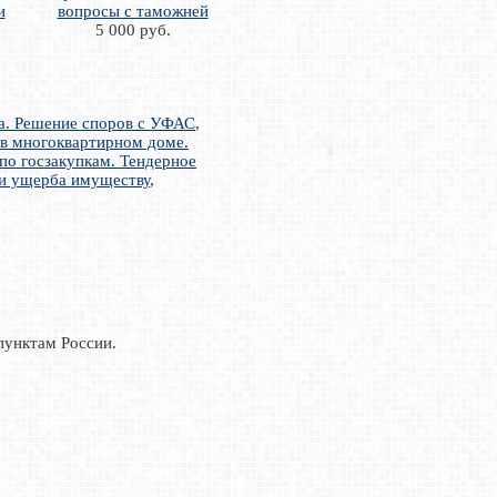
и
вопросы с таможней
5 000 руб.
а. Решение споров с УФАС
,
в многоквартирном доме.
по госзакупкам. Тендерное
ти ущерба имуществу
,
пунктам России.