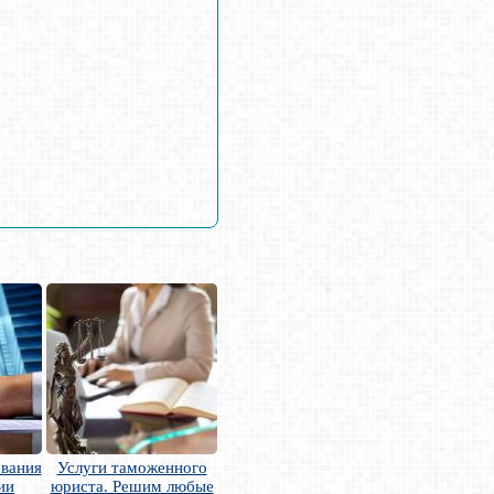
ования
Услуги таможенного
ии
юриста. Решим любые