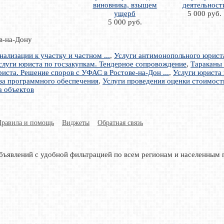
виновника, взыщем
деятельност
ущерб
5 000 руб.
5 000 руб.
ов-на-Дону
лизации к участку и частном ...
,
Услуги антимонопольного юрист
слуги юриста по госзакупкам. Тендерное сопровождение
,
Тараканы 
иста. Решение споров с УФАС в Ростове-на-Дон ...
,
Услуги юриста 
за программного обеспечения
,
Услуги проведения оценки стоимос
а объектов
Правила и помощь
Виджеты
Обратная связь
бъявлений с удобной фильтрацией по всем регионам и населенным 