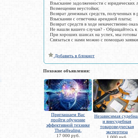
Взыскание задолженности с юридических 
Возмещении неустойки;
Возврат денежных средств, полученных в 
Взыскании с ответчика арендной платы;
Возврат средств в ходе некачественно ока
Не нашли вашего случая? - Обращайтесь к 
При хороших шансах на успех, мы готовы р
Связаться с нами можно с помощью заявки 
Добавить в блокнот
Похожие объявления:
Приглашаем Вас
Независимая судебна
пройти обучение
и внесудебная
эффективной технике
товароведческая
ThetaHealing.
экспертиза
17 000 руб.
1 000 руб.