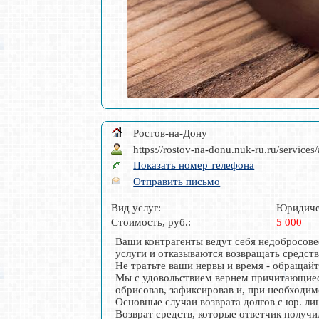
Ростов-на-Дону
https://rostov-na-donu.nuk-ru.ru/services/
Показать номер телефона
Отправить письмо
Вид услуг:
Юридиче
Стоимость, руб.:
5 000
Ваши контрагенты ведут себя недобросове
услуги и отказываются возвращать средств
Не тратьте ваши нервы и время - обраща
Мы с удовольствием вернем причитающиеся
обрисовав, зафиксировав и, при необходи
Основные случаи возврата долгов с юр. ли
Возврат средств, которые ответчик получи