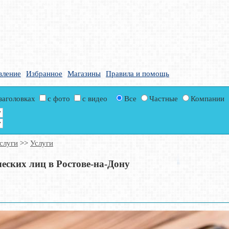
вление
Избранное
Магазины
Правила и помощь
 заголовках
с фото
с видео
Все
Частные
Компании
слуги
>>
Услуги
еских лиц в Ростове-на-Дону