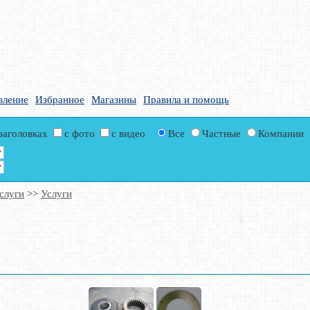
вление
Избранное
Магазины
Правила и помощь
 заголовках
с фото
с видео
Все
Частные
Компании
слуги
>>
Услуги