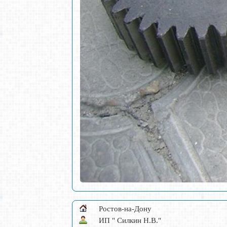
Ростов-на-Дону
ИП " Силкин Н.В."