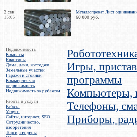
2 сен.
Металлопрокат Лист оцинкован
15:05
60 000 руб.
Недвижимость
Робототехник
Комнаты
Квартиры
Игры, пристав
Дома, дачи, коттеджи
Земельные участки
Гаражи и стоянки
программы
Коммерческая
недвижимость
Компьютеры,
Недвижимость за рубежом
Работа и услуги
Телефоны, см
Работа
Услуги
Приборы, рад
Сайты, интернет, SEO
Сотрудничество,
изобретения
Торги, тендеры