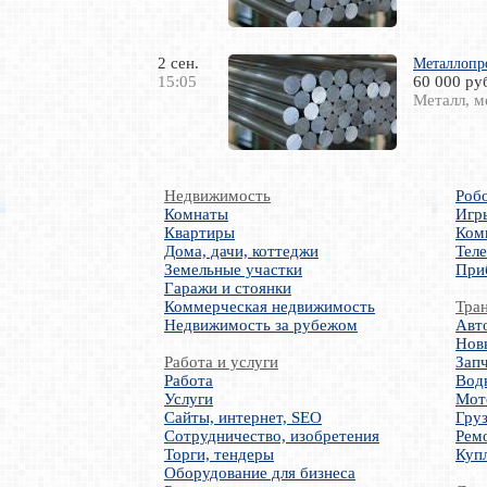
2 сен.
Металлопр
15:05
60 000 ру
Металл, м
Недвижимость
Роб
Комнаты
Игр
Квартиры
Ком
Дома, дачи, коттеджи
Тел
Земельные участки
При
Гаражи и стоянки
Коммерческая недвижимость
Тра
Недвижимость за рубежом
Авт
Нов
Работа и услуги
Запч
Работа
Вод
Услуги
Мот
Сайты, интернет, SEO
Груз
Сотрудничество, изобретения
Ремо
Торги, тендеры
Куп
Оборудование для бизнеса