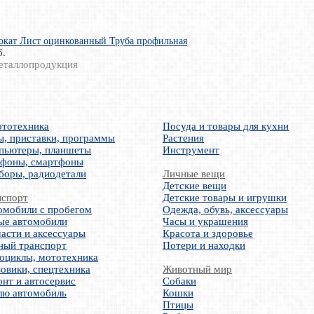
окат Лист оцинкованный Труба профильная
б.
еталлопродукция
ототехника
Посуда и товары для кухни
ы, приставки, программы
Растения
пьютеры, планшеты
Инструмент
ефоны, смартфоны
боры, радиодетали
Личные вещи
Детские вещи
нспорт
Детские товары и игрушки
омобили с пробегом
Одежда, обувь, аксессуары
ые автомобили
Часы и украшения
асти и аксессуары
Красота и здоровье
ный транспорт
Потери и находки
оциклы, мототехника
овики, спецтехника
Животный мир
нт и автосервис
Собаки
лю автомобиль
Кошки
Птицы