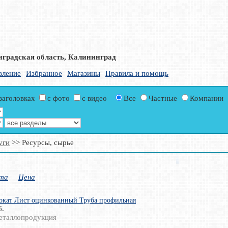
нградская область, Калининград
вление
Избранное
Магазины
Правила и помощь
 заголовках
с фото
с видео
Все
Частные
Компании
уги
>> Ресурсы, сырье
та
Цена
окат Лист оцинкованный Труба профильная
б.
еталлопродукция