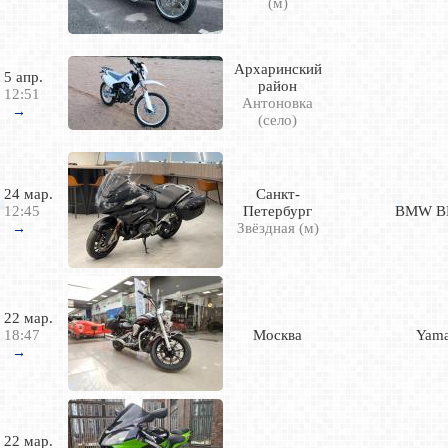
(м)
Архаринский
5 апр.
район
12:51
Антоновка
→
(село)
24 мар.
Санкт-
12:45
Петербург
BMW B
Звёздная (м)
→
22 мар.
18:47
Москва
Yam
→
22 мар.