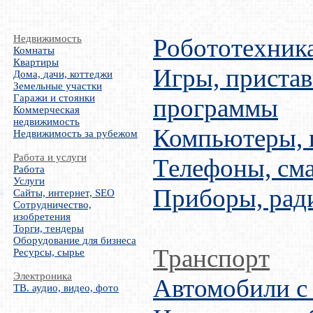
Недвижимость
Робототехник
Комнаты
Квартиры
Игры, пристав
Дома, дачи, коттеджи
Земельные участки
Гаражи и стоянки
программы
Коммерческая
недвижимость
Компьютеры,
Недвижимость за рубежом
Работа и услуги
Телефоны, см
Работа
Услуги
Приборы, рад
Сайты, интернет, SEO
Сотрудничество,
изобретения
Торги, тендеры
Оборудование для бизнеса
Транспорт
Ресурсы, сырье
Электроника
Автомобили с
ТВ. аудио, видео, фото