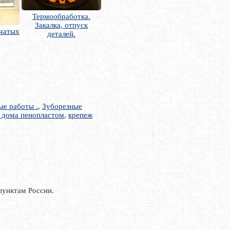
Термообработка.
Закалка, отпуск
бчатых
деталей.
ые работы .
,
Зуборезные
 дома пенопластом
,
крепеж
пунктам России.