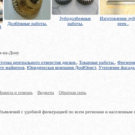
Зубодолбежные
Изготовление зу
Долбёжные работы.
работы.
реек .
й
ов-на-Дону
сточка центрального отверстия дисков.
,
Токарные работы.
,
Фрезерн
нте майнеров
,
Юридическая компания ДонЮрист
,
Утепление фасада
Правила и помощь
Виджеты
Обратная связь
бъявлений с удобной фильтрацией по всем регионам и населенным 