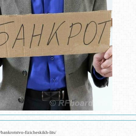
/bankrotstvo-fizicheskikh-lits/