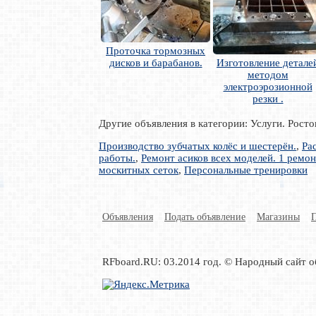
Проточка тормозных
дисков и барабанов.
Изготовление детале
методом
электроэрозионной
резки .
Другие объявления в категории: Услуги. Рост
Производство зубчатых колёс и шестерён.
,
Ра
работы.
,
Ремонт асиков всех моделей. 1 ремо
москитных сеток
,
Персональные тренировки
Объявления
Подать объявление
Магазины
RFboard.RU: 03.2014 год. © Народный сайт о