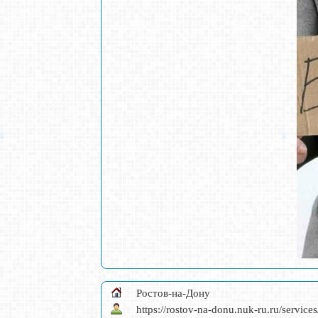
Ростов-на-Дону
https://rostov-na-donu.nuk-ru.ru/services